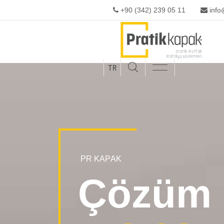
+90 (342) 239 05 11
info
TR
Türkçe
English
P
R
K
A
P
A
K
Ç
ö
z
ü
m