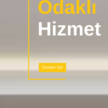
O
d
a
k
l
ı
H
i
z
m
e
t
Ürünleri Gör