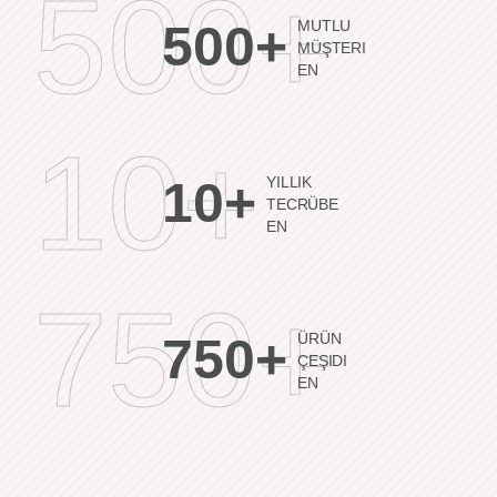
500+
500+
MUTLU
MÜŞTERI
EN
10+
10+
YILLIK
TECRÜBE
EN
750+
750+
ÜRÜN
ÇEŞIDI
EN